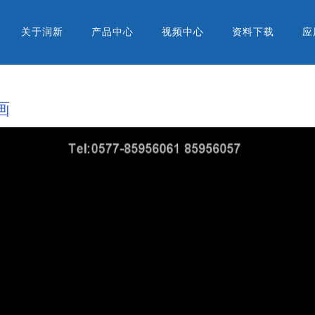
关于润新
产品中心
视频中心
资料下载
应
画