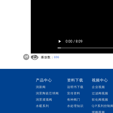
分享
播放数：
696
产品中心
资料下载
视频中心
润新阀
说明书下载
企业视频
润景陶瓷芯球阀
宣传资料
过滤阀视频
润景灌溉阀
有种阀门
软化阀视频
水暖系列
水处理知识
Q/P系列控制
球阀视频